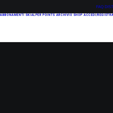
FAQ
DIS
ABBONAMENTI
SKIALPER POINTS
ARCHIVIO
SHOP
ACCEDI/REGISTRA