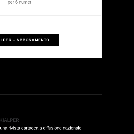
per 6 numeri
ALPER – ABBONAMENTO
KIALPER
 una rivista cartacea a diffusione nazionale.