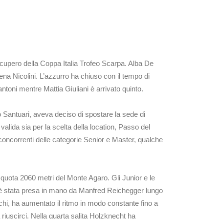
ecupero della Coppa Italia Trofeo Scarpa. Alba De
lena Nicolini. L’azzurro ha chiuso con il tempo di
antoni mentre Mattia Giuliani è arrivato quinto.
o Santuari, aveva deciso di spostare la sede di
valida sia per la scelta della location, Passo del
i concorrenti delle categorie Senior e Master, qualche
 a quota 2060 metri del Monte Agaro. Gli Junior e le
ra è stata presa in mano da Manfred Reichegger lungo
chi, ha aumentato il ritmo in modo constante fino a
iuscirci. Nella quarta salita Holzknecht ha