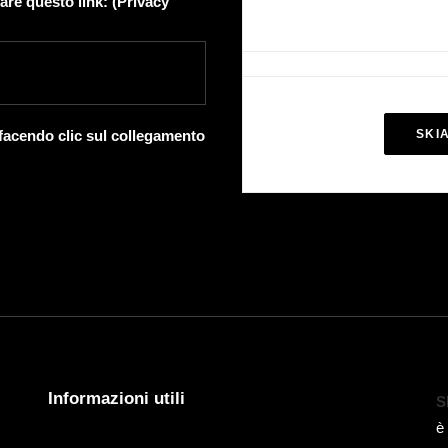
are questo link: (
Privacy
 facendo clic sul collegamento
SKI
Informazioni utili
S
è