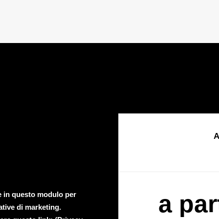
A
te in questo modulo per
a par
ative di marketing.