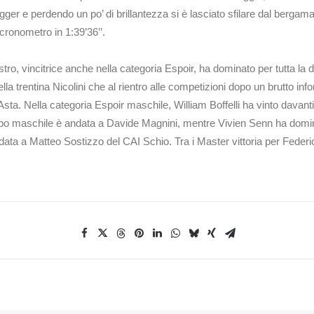
gger e perdendo un po’ di brillantezza si è lasciato sfilare dal bergam
cronometro in 1:39’36’’.
o, vincitrice anche nella categoria Espoir, ha dominato per tutta la 
la trentina Nicolini che al rientro alle competizioni dopo un brutto infor
sta. Nella categoria Espoir maschile, William Boffelli ha vinto davan
 campo maschile è andata a Davide Magnini, mentre Vivien Senn ha domi
è andata a Matteo Sostizzo del CAI Schio. Tra i Master vittoria per Fede