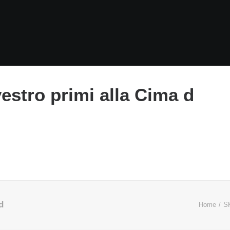
estro primi alla Cima d
d
Home
S