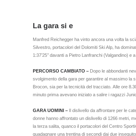
La gara si e
Manfred Reichegger ha vinto ancora una volta la scia
Silvestro, portacolori del Dolomiti Ski Alp, ha domina
1:37’25’’ davanti a Pietro Lanfranchi (Valgandino) e 
PERCORSO CAMBIATO –
Dopo le abbondanti nevi
svolgimento della gara per garantire al massimo la sic
Brocon, sia per la tecnicità del tracciato. Alle ore 8
minuto prima avevano iniziato a salire i ragazzi Juni
GARA UOMINI –
Il dislivello da affrontare per le c
donne hanno affrontato un dislivello di 1266 metri, 
la terza salita, quanco il portacolori del Centro Spo
guadagnare una trentina di secondi dai due inseguito