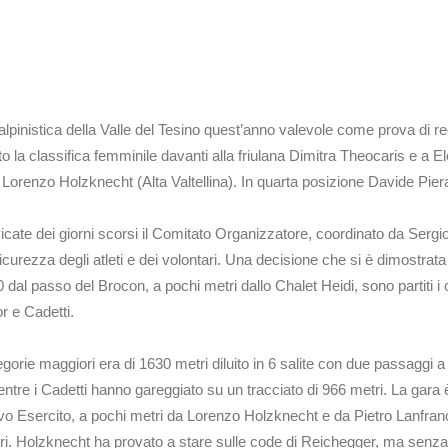
lpinistica della Valle del Tesino quest’anno valevole come prova di r
to la classifica femminile davanti alla friulana Dimitra Theocaris e a E
a Lorenzo Holzknecht (Alta Valtellina). In quarta posizione Davide Pier
cate dei giorni scorsi il Comitato Organizzatore, coordinato da Sergi
urezza degli atleti e dei volontari. Una decisione che si è dimostrata 
.30 dal passo del Brocon, a pochi metri dallo Chalet Heidi, sono partiti 
or e Cadetti.
ategorie maggiori era di 1630 metri diluito in 6 salite con due passaggi
mentre i Cadetti hanno gareggiato su un tracciato di 966 metri. La ga
rtivo Esercito, a pochi metri da Lorenzo Holzknecht e da Pietro Lanfran
ri. Holzknecht ha provato a stare sulle code di Reichegger, ma senza r