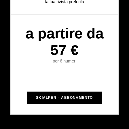
la tua rivista preferita
a partire da
57 €
per 6 numeri
SKIALPER – ABBONAMENTO