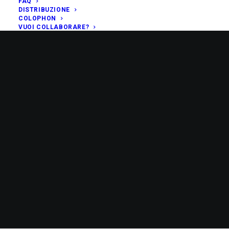
FAQ
DISTRIBUZIONE
COLOPHON
VUOI COLLABORARE?