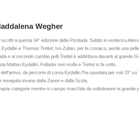
e Maddalena Wegher
iscritti a questa 34° edizione della Pizolada. Subito in evidenza Ale
o Eydallin e Thomas Trettel. Ivo Zulian, per la cronaca, perde una pelle
ada e al secondo cambio pelli Trettel è addirittura davanti al grande G
sta Matteo Eydallin, Follador non molla e Trettel si fa sotto.
dell’arrivo, da percorre di corsa Eydallin l’ha spuntata per soli 19" su T
inseguita invano dalla Zanon e dalla Scola.
 proprie categorie mentre in campo maschile da sottolineare la grande p