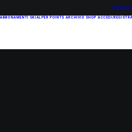
FAQ
DIS
ABBONAMENTI
SKIALPER POINTS
ARCHIVIO
SHOP
ACCEDI/REGISTRA