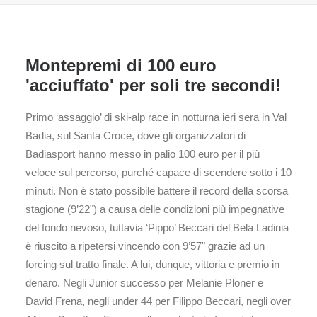
Montepremi di 100 euro
'acciuffato' per soli tre secondi!
Primo ‘assaggio’ di ski-alp race in notturna ieri sera in Val
Badia, sul Santa Croce, dove gli organizzatori di
Badiasport hanno messo in palio 100 euro per il più
veloce sul percorso, purché capace di scendere sotto i 10
minuti. Non è stato possibile battere il record della scorsa
stagione (9’22") a causa delle condizioni più impegnative
del fondo nevoso, tuttavia ‘Pippo’ Beccari del Bela Ladinia
è riuscito a ripetersi vincendo con 9’57" grazie ad un
forcing sul tratto finale. A lui, dunque, vittoria e premio in
denaro. Negli Junior successo per Melanie Ploner e
David Frena, negli under 44 per Filippo Beccari, negli over