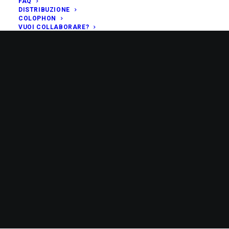
FAQ
DISTRIBUZIONE
COLOPHON
VUOI COLLABORARE?