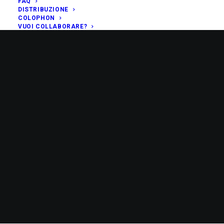
FAQ
DISTRIBUZIONE
COLOPHON
VUOI COLLABORARE?