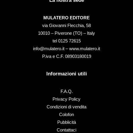
La nostra sede
MULATERO EDITORE
via Giovanni Flecchia, 58
10010 – Piverone (TO) – Italy
tel ‭0125 72615‬
info@mulatero.it –
www.mulatero.it
P.iva e C.F. 08903180019
Informazioni utili
F.A.Q.
Privacy Policy
Condizioni di vendita
Colofon
Pubblicità
Contattaci