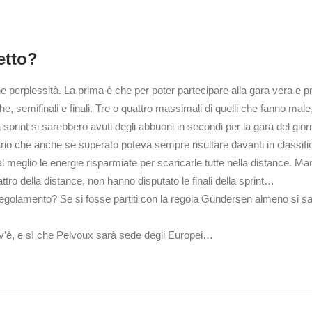
etto?
he perplessità. La prima è che per poter partecipare alla gara vera e p
che, semifinali e finali. Tre o quattro massimali di quelli che fanno mal
print si sarebbero avuti degli abbuoni in secondi per la gara del giorno
io che anche se superato poteva sempre risultare davanti in classific
 al meglio le energie risparmiate per scaricarle tutte nella distance. 
ttro della distance, non hanno disputato le finali della sprint…
olamento? Se si fosse partiti con la regola Gundersen almeno si sar
v’è, e sì che Pelvoux sarà sede degli Europei…