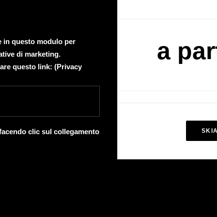
te in questo modulo per
a par
ative di marketing.
are questo link: (
Privacy
 facendo clic sul collegamento
SKI