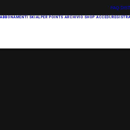
FAQ
DIS
ABBONAMENTI
SKIALPER POINTS
ARCHIVIO
SHOP
ACCEDI/REGISTRA