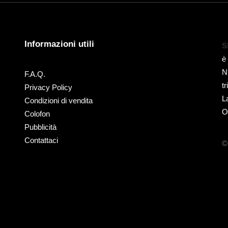
Informazioni utili
S
è
N
F.A.Q.
t
Privacy Policy
L
Condizioni di vendita
O
Colofon
Pubblicità
Contattaci
©