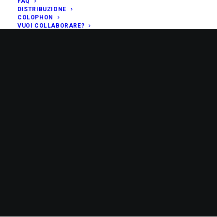
FAQ
DISTRIBUZIONE
COLOPHON
VUOI COLLABORARE?