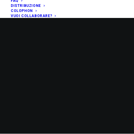
FAQ
DISTRIBUZIONE
COLOPHON
VUOI COLLABORARE?