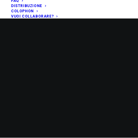
FAQ
DISTRIBUZIONE
COLOPHON
VUOI COLLABORARE?