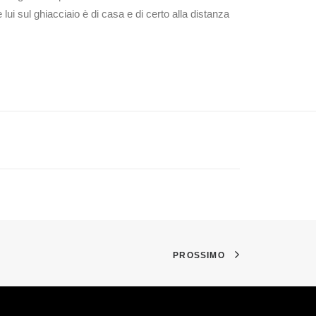
i sul ghiacciaio è di casa e di certo alla distanza
PROSSIMO