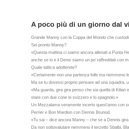
A poco più di un giorno dal 
Grande Manny con la Coppa del Mondo che custodis
Sei pronto Manny?
«Questa mattina ci siamo ancora allenati a Punta He
anche se io e il Denis siamo un po’ raffreddati con ma
Quale tattica adotterete?
«Certamente non una partenza folle ma nemmeno lent
Ma se tu dovessi proprio pensare ad una squadra, un
«Ma guarda, gira gira penso che sia quella di Kilian 
stare con due cone lo svizzero e lo spagnolo.»
Un Mezzalama veramente incerto quest’anno con squadre
Perrier e Bon Mardion con Dennis Brunod.
«Tu sai – dice ancora Manny – che se a Dennis gira 
Da non sottovalutare nemmeno il terzetto Sbalbi, Blan