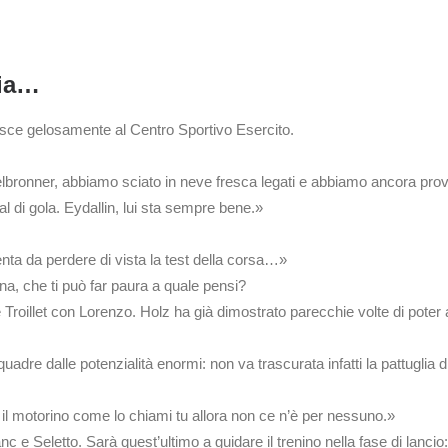
via…
ce gelosamente al Centro Sportivo Esercito.
lbronner, abbiamo sciato in neve fresca legati e abbiamo ancora pro
l di gola. Eydallin, lui sta sempre bene.»
a da perdere di vista la test della corsa…»
a, che ti può far paura a quale pensi?
e Troillet con Lorenzo. Holz ha già dimostrato parecchie volte di pote
 dalle potenzialità enormi: non va trascurata infatti la pattuglia di 
il motorino come lo chiami tu allora non ce n’è per nessuno.»
c e Seletto. Sarà quest’ultimo a guidare il trenino nella fase di lancio