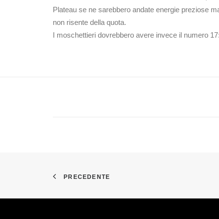
Plateau se ne sarebbero andate energie preziose maga
non risente della quota.
I moschettieri dovrebbero avere invece il numero 17:
PRECEDENTE