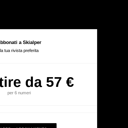
bbonati a Skialper
la tua rivista preferita
tire da 57 €
per 6 numeri