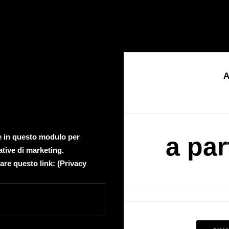
A
te in questo modulo per
a par
ative di marketing.
are questo link: (
Privacy