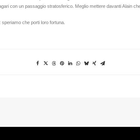
ri con un passaggio stratosferico. Meglio mettere davanti Alain che lu
 speriamo che porti loro fortuna.