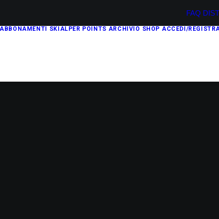
FAQ
DIS
ABBONAMENTI
SKIALPER POINTS
ARCHIVIO
SHOP
ACCEDI/REGISTRA