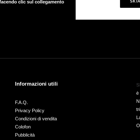
 facendo clic sul collegamento
SKI
Informazioni utili
S
è
N
F.A.Q.
t
Privacy Policy
L
Condizioni di vendita
O
Colofon
Pubblicità