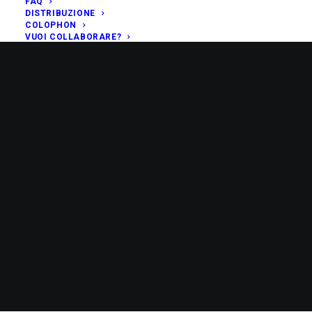
FAQ
DISTRIBUZIONE
COLOPHON
VUOI COLLABORARE?