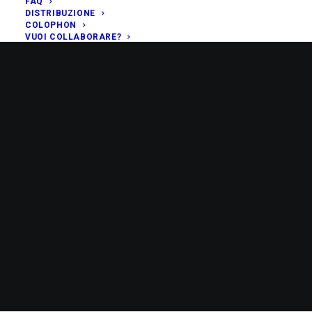
FAQ
DISTRIBUZIONE
COLOPHON
VUOI COLLABORARE?