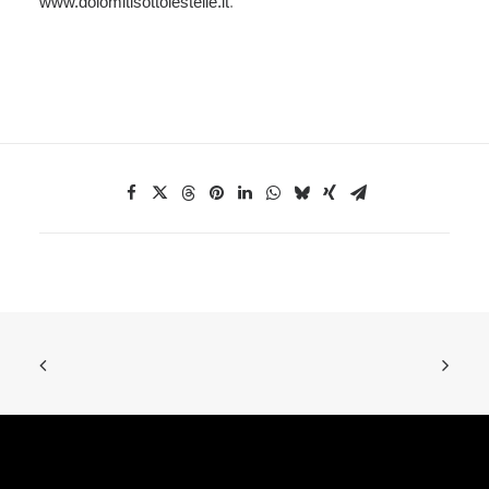
www.dolomitisottolestelle.it
.