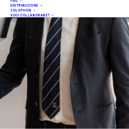
FAQ
DISTRIBUZIONE
COLOPHON
VUOI COLLABORARE?