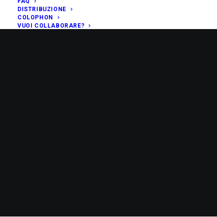
FAQ
DISTRIBUZIONE
COLOPHON
VUOI COLLABORARE?