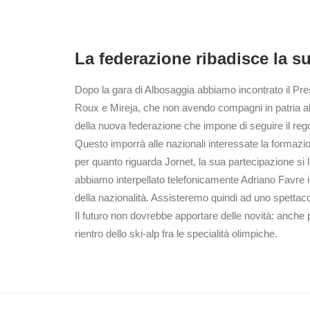
La federazione ribadisce la s
Dopo la gara di Albosaggia abbiamo incontrato il Presi
Roux e Mireja, che non avendo compagni in patria alla
della nuova federazione che impone di seguire il regol
Questo imporrà alle nazionali interessate la formazio
per quanto riguarda Jornet, la sua partecipazione si l
abbiamo interpellato telefonicamente Adriano Favre
della nazionalità. Assisteremo quindi ad uno spett
Il futuro non dovrebbe apportare delle novità: anche p
rientro dello ski-alp fra le specialità olimpiche.