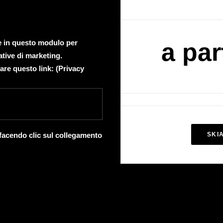
te in questo modulo per
a par
ative di marketing.
are questo link: (
Privacy
 facendo clic sul collegamento
SKI