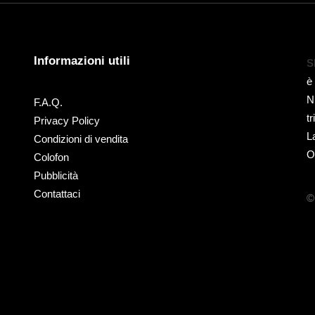
Informazioni utili
S
è
N
F.A.Q.
t
Privacy Policy
L
Condizioni di vendita
O
Colofon
Pubblicità
Contattaci
©