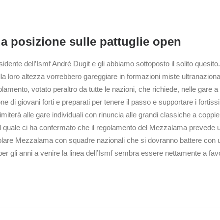
ua posizione sulle pattuglie open
dente dell’Ismf André Dugit e gli abbiamo sottoposto il solito quesito. S
 loro altezza vorrebbero gareggiare in formazioni miste ultranazionali
amento, votato peraltro da tutte le nazioni, che richiede, nelle gare a
ne di giovani forti e preparati per tenere il passo e supportare i for
imiterà alle gare individuali con rinuncia alle grandi classiche a copp
 il quale ci ha confermato che il regolamento del Mezzalama prevede 
acolare Mezzalama con squadre nazionali che si dovranno battere con
er gli anni a venire la linea dell’Ismf sembra essere nettamente a favo