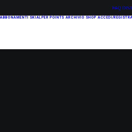
FAQ
DIS
ABBONAMENTI
SKIALPER POINTS
ARCHIVIO
SHOP
ACCEDI/REGISTRA