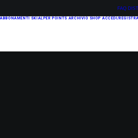
FAQ
DIS
ABBONAMENTI
SKIALPER POINTS
ARCHIVIO
SHOP
ACCEDI/REGISTRA