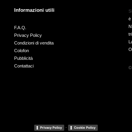
Informazioni utili
S
è
N
F.A.Q.
t
Privacy Policy
L
Condizioni di vendita
O
Colofon
Pubblicità
Contattaci
©
-
Privacy Policy
Cookie Policy