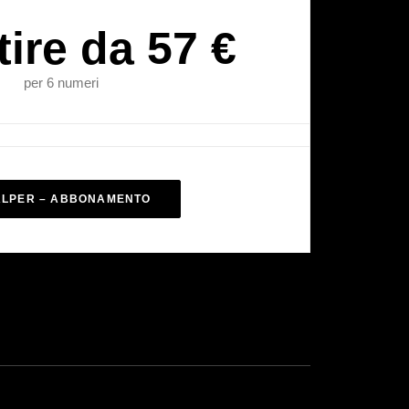
tire da 57 €
per 6 numeri
ALPER – ABBONAMENTO