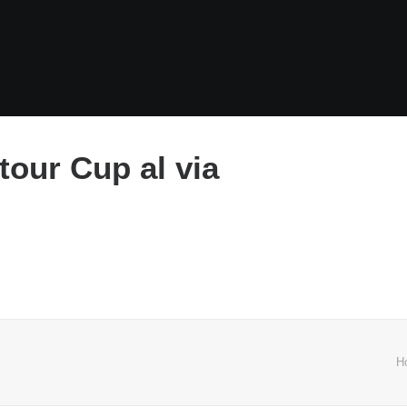
itour Cup al via
H