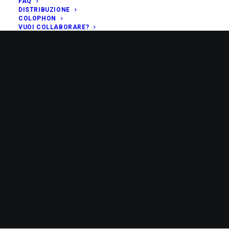
FAQ
DISTRIBUZIONE
COLOPHON
VUOI COLLABORARE?