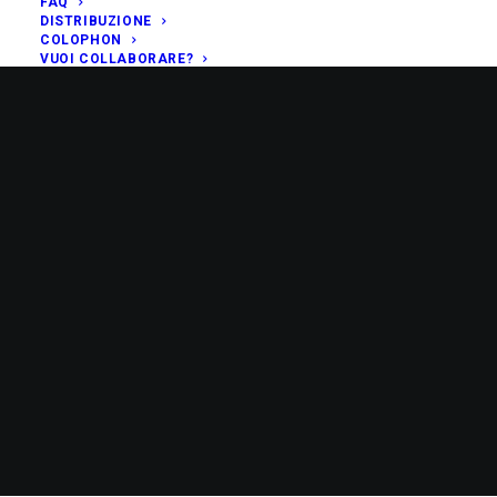
FAQ
DISTRIBUZIONE
COLOPHON
VUOI COLLABORARE?