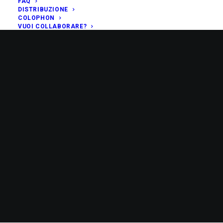
FAQ
DISTRIBUZIONE
COLOPHON
VUOI COLLABORARE?