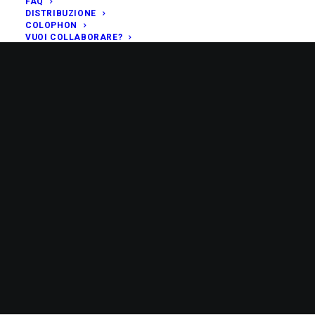
FAQ
DISTRIBUZIONE
COLOPHON
VUOI COLLABORARE?