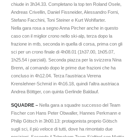
chiude in 3h34.33. Completano la top ten Roland Osele,
Andreas Crivellin, Daniel Fissneider, Alessandro Forni,
Stefano Facchini, Toni Steiner e Kurt Wohlfarter.
Nella gara rosa a segno Anna Pircher anche in questo
caso con il miglior crono nello ski-alp, terza dopo la
frazione in mtb, seconda in quella di corsa, prima con gli
sci per un crono finale di 4h08.01 (1h37.00, 1h05.07,
1h25.54 i parziali). Seconda piazza per la svizzera Nina
Brenn, al comando dopo le prime due frazioni che ha
concluso in 4h12.04. Terza l’austriaca Verena
Krenslehner-Schmid in 4h16.18, quindi l’altra austriaca
Andrea Böttger, con quinta Gerlinde Baldauf.
SQUADRE –
Nella gara a squadre successo del Team
Fischer con Hans Peter Obwaller, Hannes Perkmann e
Philip Götsch in 3h00.13: protagonista proprio Götsch
sugli sci, il più veloce di tutti, dove ha rimontato due
posizioni. Secondo il Telmekom Team Südtirol con Mattia