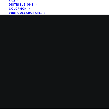
FAQ
DISTRIBUZIONE
COLOPHON
VUOI COLLABORARE?