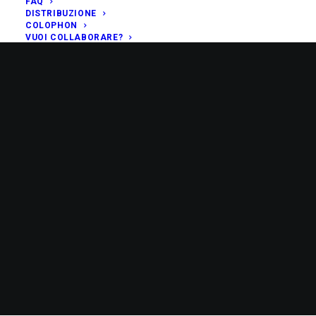
FAQ
DISTRIBUZIONE
COLOPHON
VUOI COLLABORARE?