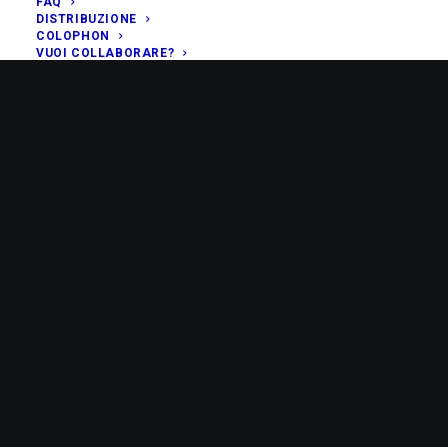
FAQ
DISTRIBUZIONE
COLOPHON
VUOI COLLABORARE?