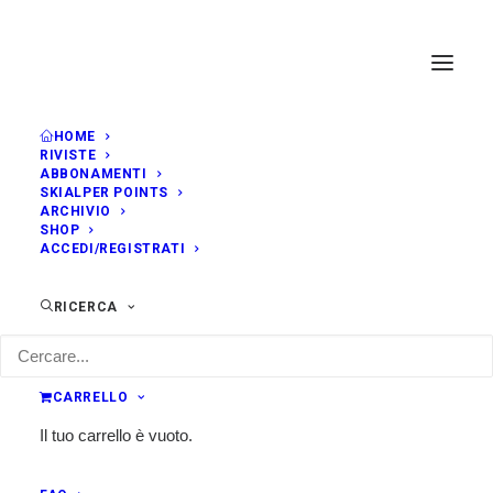
HOME
RIVISTE
APRILE, 2019
ABBONAMENTI
SKIALPER POINTS
ARCHIVIO
SHOP
GIO
VALZURIO TRAIL
25
ACCEDI/REGISTRATI
9:30
Nasolino (BG)
APR
Classifica
RICERCA
CARRELLO
Il tuo carrello è vuoto.