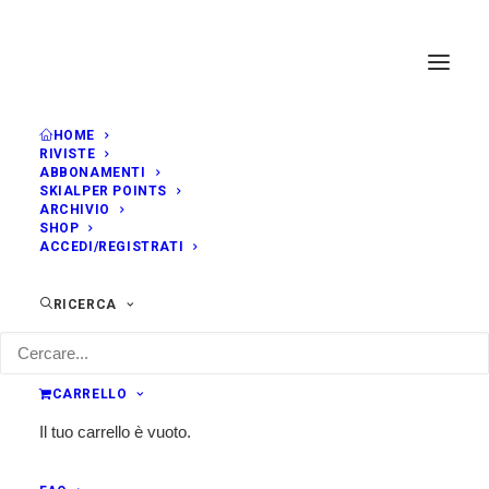
HOME
RIVISTE
GIUGNO, 2019
ABBONAMENTI
SKIALPER POINTS
ARCHIVIO
SHOP
DOM
TRAIL DEL GRIFONE
30
ACCEDI/REGISTRATI
TRAIL CAMPANIA
GIU
9:30
Giffoni Valle Piana (SA)
RICERCA
ORA
CARRELLO
(Domenica) 9:30
Il tuo carrello è vuoto.
LOCALITÀ