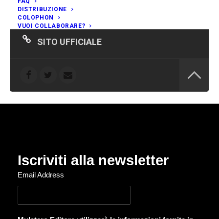
FAQ
Giffoni Valle Piana (SA)
DISTRIBUZIONE
COLOPHON
VUOI COLLABORARE?
SITO UFFICIALE
Iscriviti alla newsletter
Email Address