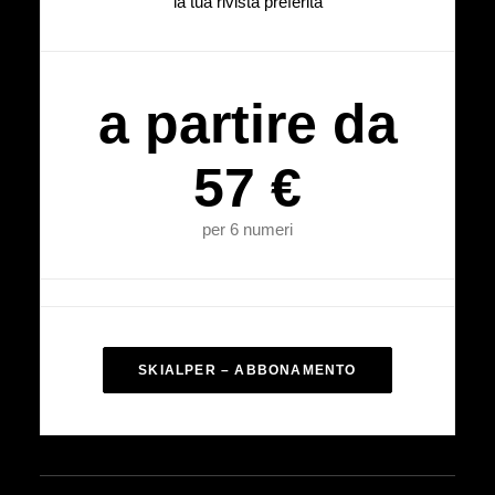
la tua rivista preferita
a partire da
57 €
per 6 numeri
SKIALPER – ABBONAMENTO