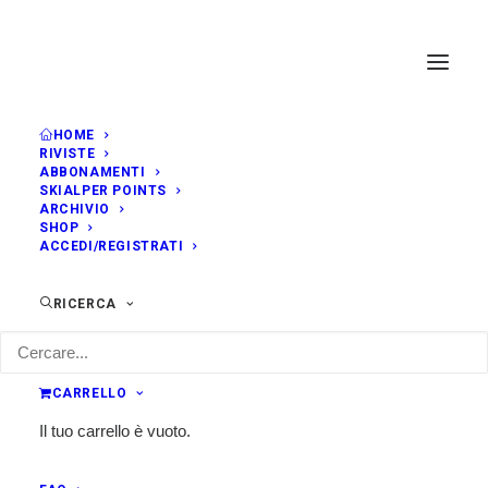
HOME
RIVISTE
GENNAIO, 2019
ABBONAMENTI
SKIALPER POINTS
ARCHIVIO
SHOP
DOM
TRACE DU CHÂTELARD -
13
ACCEDI/REGISTRATI
CHAMPIONNAT DE FRANCE
GEN
SPRINT
RICERCA
SPRINT RACE
9:00
Aussois (FRA)
Classifica
CARRELLO
Il tuo carrello è vuoto.