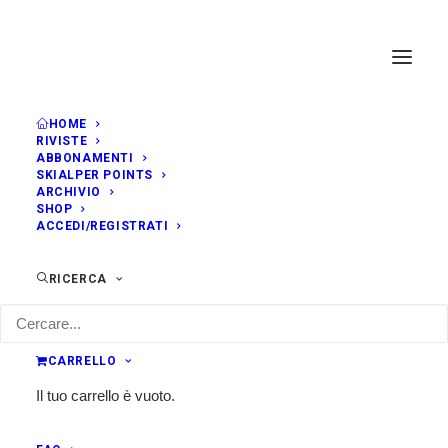
HOME
RIVISTE
AGOSTO, 2019
ABBONAMENTI
SKIALPER POINTS
ARCHIVIO
SHOP
MER
TDS
28
ACCEDI/REGISTRATI
ULTRA-TRAIL WORLD TOUR
AGO
4:00
Courmayeur (AO) - Chamonix (FRA)
RICERCA
CARRELLO
Il tuo carrello è vuoto.