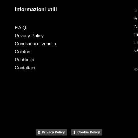
Informazioni utili
S
è
N
F.A.Q.
t
Privacy Policy
L
Condizioni di vendita
O
Colofon
Pubblicità
Contattaci
©
-
Privacy Policy
Cookie Policy