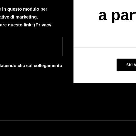
te in questo modulo per
a par
ative di marketing.
are questo link: (
Privacy
 facendo clic sul collegamento
SKI