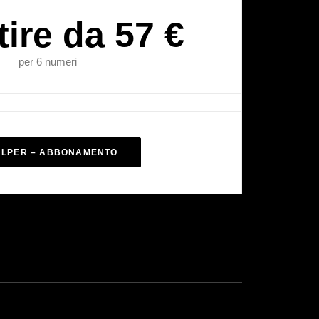
tire da 57 €
per 6 numeri
ALPER – ABBONAMENTO