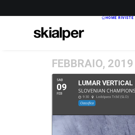
HOME
RIVISTE
FEBBRAIO, 2019
SAB
LUMAR VERTICAL
09
SLOVENIAN CHAMPIONS
FEB
9:30
Loiblpass Tržič (SLO)
Classifica