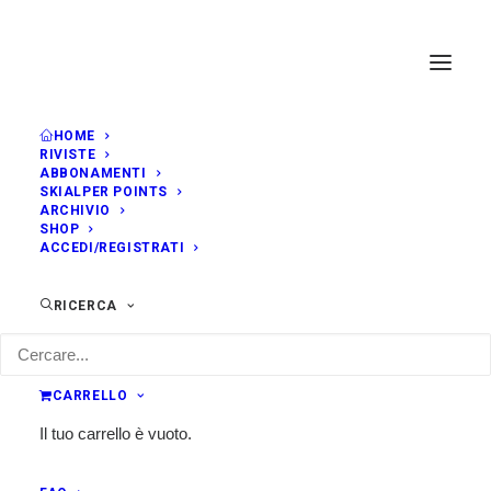
HOME
RIVISTE
APRILE, 2019
ABBONAMENTI
SKIALPER POINTS
ARCHIVIO
SHOP
SAB
COPPA DEL MONDO ISMF -
06
ACCEDI/REGISTRATI
DOLOMITI DI BRENTA
APR
INDIVIDUAL RACE
RICERCA
8:00
Madonna di Campiglio (TN)
Classifica
CARRELLO
Il tuo carrello è vuoto.