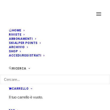
HOME
RIVISTE
FEBBRAIO, 2019
ABBONAMENTI
SKIALPER POINTS
ARCHIVIO
SHOP
GIO
COPPA DEL MONDO ISMF -
21
ACCEDI/REGISTRATI
CHINA
FEB
VERTICAL RACE
RICERCA
8:00
Beidahu (CHN)
Classifica
CARRELLO
Il tuo carrello è vuoto.