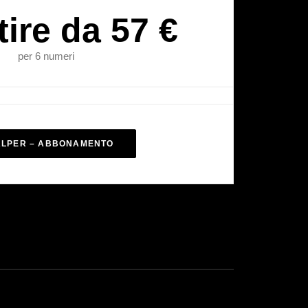
tire da 57 €
per 6 numeri
ALPER – ABBONAMENTO