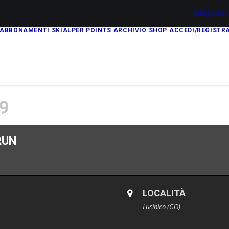
FAQ
DIS
ABBONAMENTI
SKIALPER POINTS
ARCHIVIO
SHOP
ACCEDI/REGISTRA
9
RUN
LOCALITÀ
Lucinico (GO)