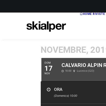
HOME
RIVISTE
NOVEMBRE, 201
DOM
CALVARIO ALPIN 
17
10:00
Lucinico (GO)
NOV
ORA
(Domenica) 10:00