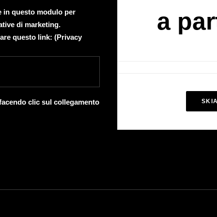
te in questo modulo per
a par
ative di marketing.
are questo link: (
Privacy
 facendo clic sul collegamento
SKI