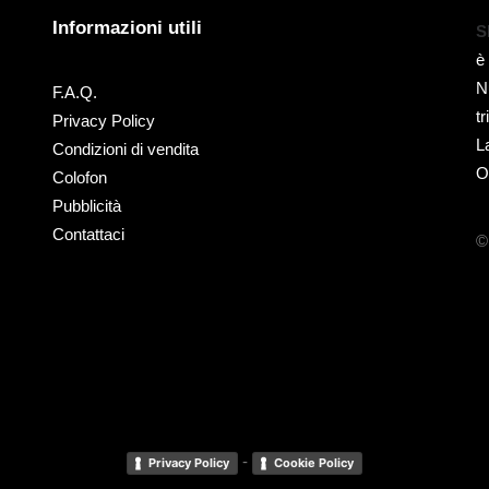
Informazioni utili
S
è
N
F.A.Q.
t
Privacy Policy
L
Condizioni di vendita
O
Colofon
Pubblicità
Contattaci
©
-
Privacy Policy
Cookie Policy