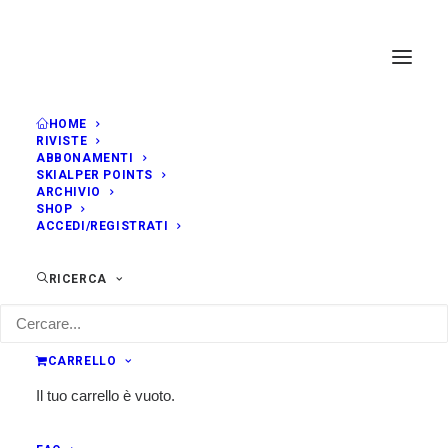
HOME
RIVISTE
NOVEMBRE, 2019
ABBONAMENTI
SKIALPER POINTS
ARCHIVIO
SHOP
DOM
BERGTRAIL
03
ACCEDI/REGISTRATI
9:00
Bergeggi (SV)
NOV
RICERCA
CARRELLO
Il tuo carrello è vuoto.