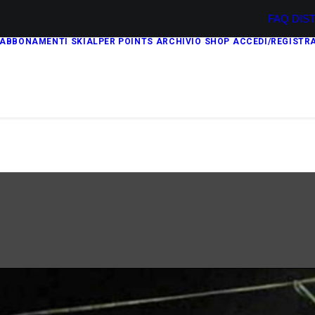
FAQ
DIS
ABBONAMENTI
SKIALPER POINTS
ARCHIVIO
SHOP
ACCEDI/REGISTRA