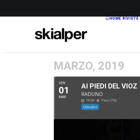
HOME
RIVISTE
MARZO, 2019
VEN
AI PIEDI DEL VIOZ
01
RADUNO
MAR
19:00
Peio (TN)
Classifica