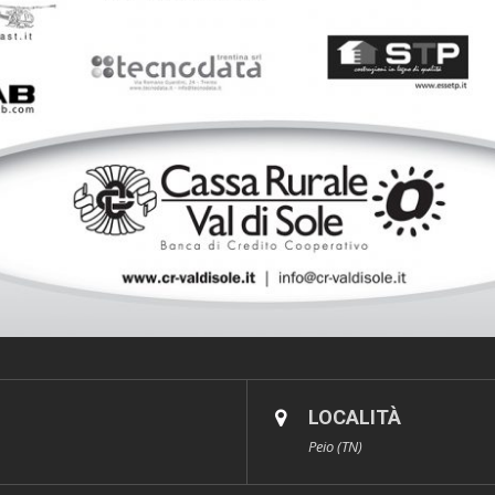
LOCALITÀ
Peio (TN)