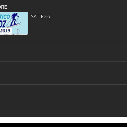
ORE
SAT Peio