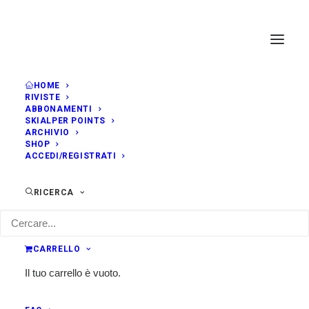
HOME
RIVISTE
GIUGNO, 2019
ABBONAMENTI
SKIALPER POINTS
ARCHIVIO
SHOP
DOM
10 MIGLIA AVIANO
23
ACCEDI/REGISTRATI
PIANCAVALLO
GIU
10:00
Aviano (PN)
RICERCA
Classifica
CARRELLO
ORA
(Domenica) 10:00
Il tuo carrello è vuoto.