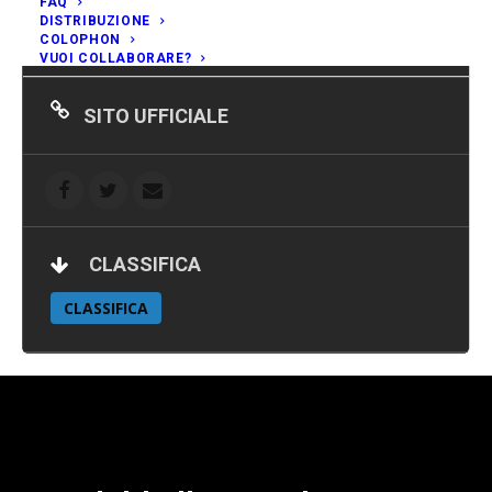
FAQ
LOCALITÀ
DISTRIBUZIONE
Aviano (PN)
COLOPHON
VUOI COLLABORARE?
SITO UFFICIALE
CLASSIFICA
CLASSIFICA