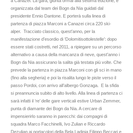
a Canazei. La gara, giunta ormai alla settima edizione, è
organizzata dal team dei Bogn da Nia guidati dal
presidente Ennio Dantone. E porterà sulla linea di
partenza di piazza Marconi a Canazei circa 220 ski-
alper. Tracciato classico, quest’anno, per la
manifestazione d’esordio di ‘Dolomitisottolestelle’: dopo
essere stati costretti, nel 2011, a ripiegare su un percorso
alternativo a causa della mancanza di neve, quest’anno i
Bogn da Nia assicurano la salita già testata più volte. Che
prevede la partenza in piazza Marconi con gli sci in mano
(fino alla segheria) e poi la risalita lungo le piste verso il
passo Pordoi, con arrivo all’albergo Gonzaga. E la sfida
si preannuncia subito di alto livello. Alla linea di partenza ci
sarà infatti il ‘re’ delle gare verticali estive Urban Zemmer,
punta di diamante dei Bogn da Nia. A cercare di
impensierirlo saranno in parecchi: dai compagni di
squadra Marco Facchinelli, Ivo Zulian e Riccardo
Dezulian ai portacolori della Bela Ladinia Filippo Beccari e