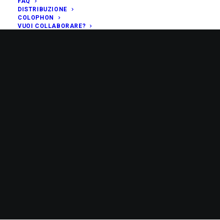
FAQ
DISTRIBUZIONE
COLOPHON
VUOI COLLABORARE?