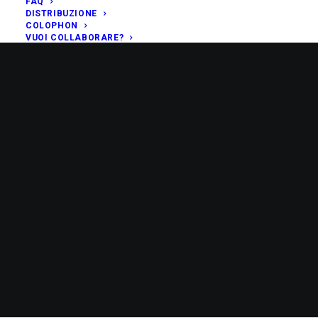
FAQ
DISTRIBUZIONE
COLOPHON
VUOI COLLABORARE?