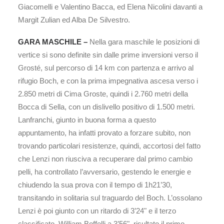
Giacomelli e Valentino Bacca, ed Elena Nicolini davanti a
Margit Zulian ed Alba De Silvestro.
GARA MASCHILE –
Nella gara maschile le posizioni di
vertice si sono definite sin dalle prime inversioni verso il
Grosté, sul percorso di 14 km con partenza e arrivo al
rifugio Boch, e con la prima impegnativa ascesa verso i
2.850 metri di Cima Groste, quindi i 2.760 metri della
Bocca di Sella, con un dislivello positivo di 1.500 metri.
Lanfranchi, giunto in buona forma a questo
appuntamento, ha infatti provato a forzare subito, non
trovando particolari resistenze, quindi, accortosi del fatto
che Lenzi non riusciva a recuperare dal primo cambio
pelli, ha controllato l’avversario, gestendo le energie e
chiudendo la sua prova con il tempo di 1h21’30,
transitando in solitaria sul traguardo del Boch. L’ossolano
Lenzi è poi giunto con un ritardo di 3’24" e il terzo
classificato, William Boffelli a 3’56", risultato il primo