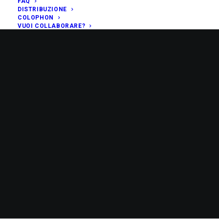
FAQ
DISTRIBUZIONE
COLOPHON
VUOI COLLABORARE?