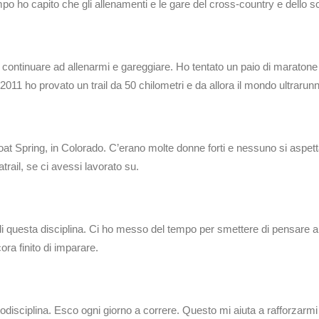
mpo ho capito che gli allenamenti e le gare del cross-country e dello s
 continuare ad allenarmi e gareggiare. Ho tentato un paio di maraton
011 ho provato un trail da 50 chilometri e da allora il mondo ultrarunn
t Spring, in Colorado. C’erano molte donne forti e nessuno si aspet
trail, se ci avessi lavorato su.
di questa disciplina. Ci ho messo del tempo per smettere di pensare ai 
ora finito di imparare.
utodisciplina. Esco ogni giorno a correre. Questo mi aiuta a rafforza