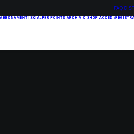
FAQ
DIS
ABBONAMENTI
SKIALPER POINTS
ARCHIVIO
SHOP
ACCEDI/REGISTRA