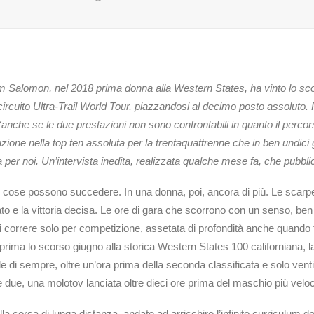
 Salomon, nel 2018 prima donna alla Western States, ha vinto lo scor
ircuito Ultra-Trail World Tour, piazzandosi al decimo posto assoluto. 
 (anche se le due prestazioni non sono confrontabili in quanto il perc
restazione nella top ten assoluta per la trentaquattrenne che in ben undic
a per noi. Un’intervista inedita, realizzata qualche mese fa, che pubbl
 cose possono succedere. In una donna, poi, ancora di più. Le scarpe 
ato e la vittoria decisa. Le ore di gara che scorrono con un senso, ben 
 correre solo per competizione, assetata di profondità anche quando fa
 prima lo scorso giugno alla storica Western States 100 californiana, 
 di sempre, oltre un’ora prima della seconda classificata e solo vent
due, una molotov lanciata oltre dieci ore prima del maschio più velo
corsa di lunga distanza, andate ad arricchire l’infinito curriculum del