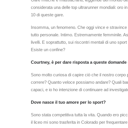
considerata una delle top ultrarunner mondiali: oro in 
10 di queste gare.
Insomma, un fenomeno. Che oggi vince e stravince sen
tutto personale. Intimo. Estremamente femminile. Asse
livelli. E soprattutto, sui riscontri mentali di uno sp
Esiste un confine?
Courtney, è per dare risposta a queste domande
Sono molto curiosa di capire ciò che il nostro cor
correre? Quanto veloce possiamo andare? Quali barr
capaci, e io ho intenzione di continuare ad investigat
Dove nasce il tuo amore per lo sport?
Sono stata competitiva tutta la vita. Quando ero picco
il liceo mi sono trasferita in Colorado per frequentar