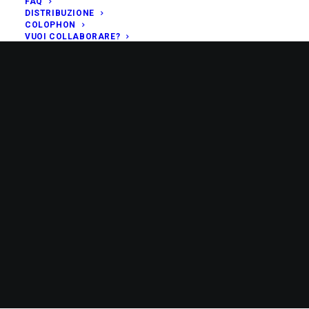
FAQ
DISTRIBUZIONE
COLOPHON
VUOI COLLABORARE?