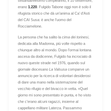
settantatreesimo compleanno, il 10 settembre,
erano
1.220
. Fulgido Tabone oggi non è solo il
rifugista storico che dà un’anima al Ca’ d’Asti
del CAI Susa: è anche l’uomo del
Rocciamelone.
La persona che ha salito la
cima dei torinesi
,
dedicata alla Madonna, più volte rispetto a
chiunque altro al mondo. Dopo l’ormai lontana
ascesa da dodicenne, Fulgido ha incrociato di
nuovo queste strade nel 1976, quando sul
giornale diocesano
La Valsusa
comparve un
annuncio per la ricerca di volontari desiderosi
di dare una mano nella sistemazione del
vecchio rifugio e del bivacco in vetta. «Quel
giorno mi sono presentato in punta, e ho visto
che c’erano alcuni ragazzi, insieme al
cappellano militare Laterza. Passammo