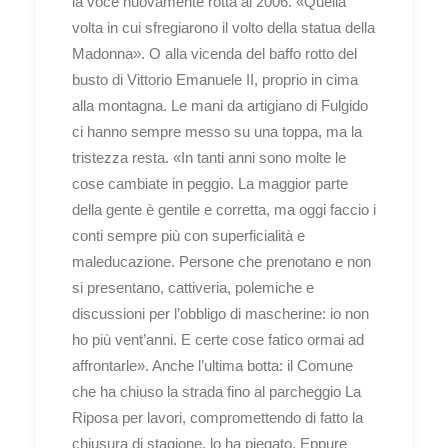
la voce nuovamente rotta al 2006. «Quella
volta in cui sfregiarono il volto della statua della
Madonna». O alla vicenda del baffo rotto del
busto di Vittorio Emanuele II, proprio in cima
alla montagna. Le mani da artigiano di Fulgido
ci hanno sempre messo su una toppa, ma la
tristezza resta. «In tanti anni sono molte le
cose cambiate in peggio. La maggior parte
della gente è gentile e corretta, ma oggi faccio i
conti sempre più con superficialità e
maleducazione. Persone che prenotano e non
si presentano, cattiveria, polemiche e
discussioni per l’obbligo di mascherine: io non
ho più vent’anni. E certe cose fatico ormai ad
affrontarle». Anche l’ultima botta: il Comune
che ha chiuso la strada fino al parcheggio La
Riposa per lavori, compromettendo di fatto la
chiusura di stagione, lo ha piegato. Eppure