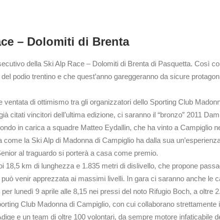
ce – Dolomiti di Brenta
onsecutivo della Ski Alp Race – Dolomiti di Brenta di Pasquetta. Così 
no del podio trentino e che quest’anno gareggeranno da sicure protago
re ventata di ottimismo tra gli organizzatori dello Sporting Club Madon
 ai già citati vincitori dell’ultima edizione, ci saranno il “bronzo” 201
do in carica a squadre Matteo Eydallin, che ha vinto a Campiglio nel 
gara come la Ski Alp di Madonna di Campiglio ha dalla sua un’esperienz
nior al traguardo si porterà a casa come premio.
i suoi 18,5 km di lunghezza e 1.835 metri di dislivello, che propone pas
lp può venir apprezzata ai massimi livelli. In gara ci saranno anche le c
o per lunedì 9 aprile alle 8,15 nei pressi del noto Rifugio Boch, a oltre 
 Sporting Club Madonna di Campiglio, con cui collaborano strettamente i
Adige e un team di oltre 100 volontari, da sempre motore infaticabile d