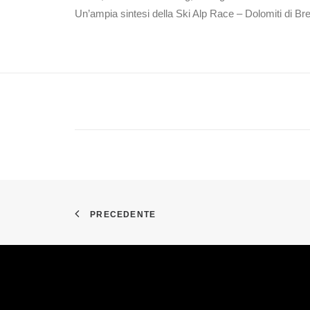
Un’ampia sintesi della Ski Alp Race – Dolomiti di Br
PRECEDENTE