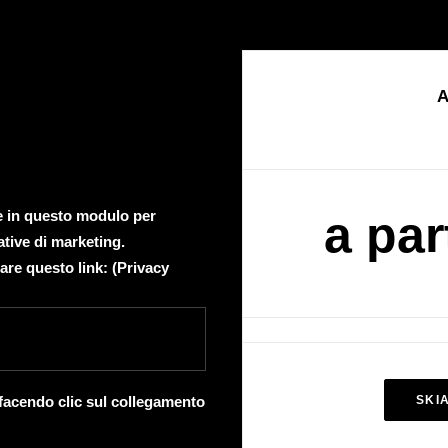
A
te in questo modulo per
a par
ative di marketing.
are questo link: (
Privacy
 facendo clic sul collegamento
SKI