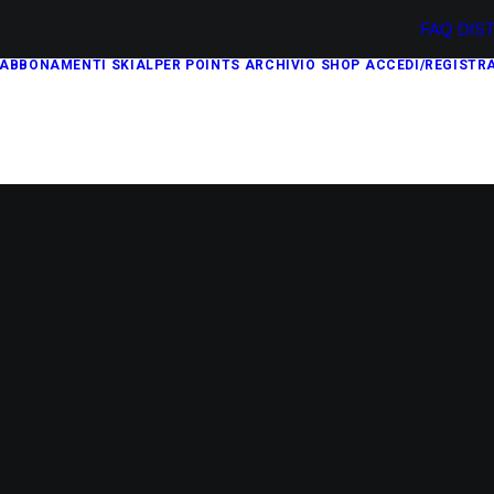
FAQ
DIS
ABBONAMENTI
SKIALPER POINTS
ARCHIVIO
SHOP
ACCEDI/REGISTRA