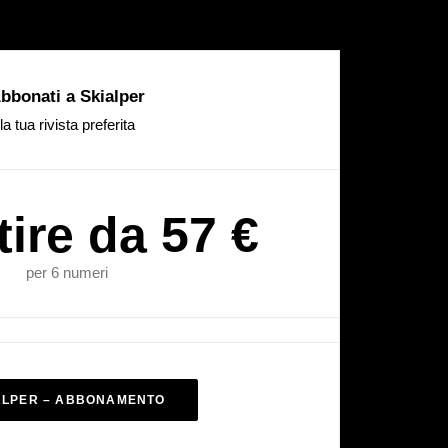
bbonati a Skialper
la tua rivista preferita
tire da 57 €
per 6 numeri
ALPER – ABBONAMENTO