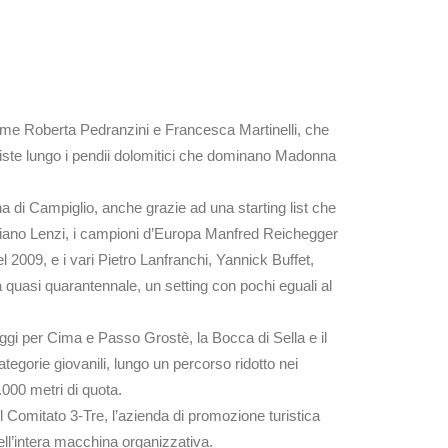
come Roberta Pedranzini e Francesca Martinelli, che
niste lungo i pendii dolomitici che dominano Madonna
na di Campiglio, anche grazie ad una starting list che
1 Damiano Lenzi, i campioni d’Europa Manfred Reichegger
2009, e i vari Pietro Lanfranchi, Yannick Buffet,
a quasi quarantennale, un setting con pochi eguali al
saggi per Cima e Passo Grostè, la Bocca di Sella e il
ategorie giovanili, lungo un percorso ridotto nei
2.000 metri di quota.
l Comitato 3-Tre, l’azienda di promozione turistica
ell’intera macchina organizzativa.