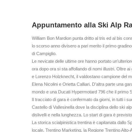
Appuntamento alla Ski Alp Ra
William Bon Mardion punta dritto al tris ed al bis c
lo scorso anno divisero a pari merito il primo gradi
di Campiglio.
Le nevicate delle ultime ore hanno portato un’ulterio
ora dopo ora si sta affollando di nomi illustri. Oltre
e Lorenzo Holzknecht, il valdostano campione del mon
Elena Nicolini e Orietta Calliari. D’altra parte una 
mondo e una Ducati Hypermotard 796 che il primo Se
Il tracciato di gara è confermato da giorni, in tutti 
Castello di Vallesinella dove la disciplina dello ski a
dislivelli e nella lunghezza. Lo start di gara è previst
La storica scialpinistica trentina è capitanata dallo
locale, Trentino Marketing, la Regione Trentino Alto-