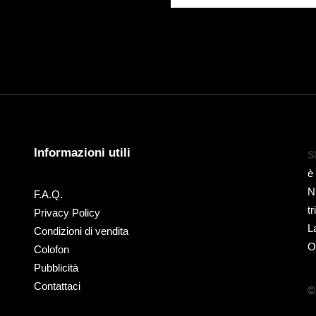
Informazioni utili
S
è
N
F.A.Q.
t
Privacy Policy
L
Condizioni di vendita
O
Colofon
Pubblicità
Contattaci
©