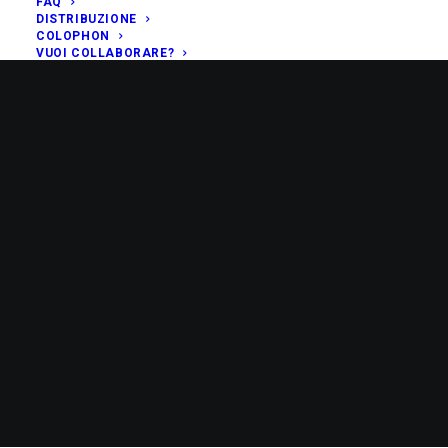
FAQ
DISTRIBUZIONE
COLOPHON
VUOI COLLABORARE?