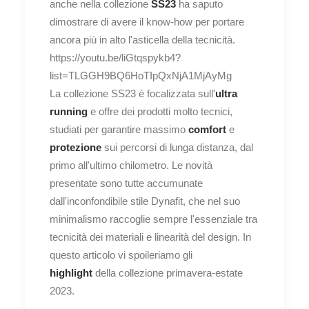
anche nella collezione
SS23
ha saputo
dimostrare di avere il know-how per portare
ancora più in alto l'asticella della tecnicità.
https://youtu.be/liGtqspykb4?
list=TLGGH9BQ6HoTIpQxNjA1MjAyMg
La collezione SS23 è focalizzata sull'
ultra
running
e offre dei prodotti molto tecnici,
studiati per garantire massimo
comfort
e
protezione
sui percorsi di lunga distanza, dal
primo all'ultimo chilometro. Le novità
presentate sono tutte accumunate
dall'inconfondibile stile Dynafit, che nel suo
minimalismo raccoglie sempre l'essenziale tra
tecnicità dei materiali e linearità del design. In
questo articolo vi spoileriamo gli
highlight
della collezione primavera-estate
2023.