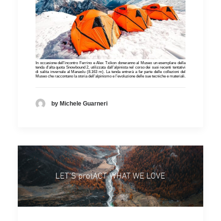
In occasione dell'incontro Ferrino e Alex Txikon doneranno al Museo un esemplare della
tenda d'alta quota Snowbound 2, utilizzata dall’alpinista nel corso dei suoi recenti tentativi
di salita invernale al Manaslu (8.163 m). La tenda entrerà a far parte delle collezioni del
Museo che raccontano la storia dell’alpinismo e l’evoluzione delle sue tecniche e materiali.
by Michele Guarneri