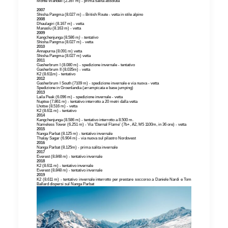
Monte Wandell (2.397 m) - prima salita assoluta
2007
Shisha Pangma (8.027 m) – British Route - vetta in stile alpino
2008
Dhaulagiri (8.167 m) - vetta
Manaslu (8.163 m) - vetta
2009
Kangchenjunga (8.586 m
) - tentativo
Shisha Pangma (8.027 m) - vetta
2010
Annapurna (8.091 m) vetta
Shisha Pangma (8.027 m) vetta
2011
Gasherbrum I (8.080 m) - spedizione invernale - tentativo
Gasherbrum II (8.035m) - vetta
K2 (8.611m) - tentativo
2012
Gasherbrum I South (7109 m) - spedizione invernale e via nuova - vetta
Spedizione in Groenlandia (arrampicata e base jumping)
2013
Laila Peak (6.096 m) - spedizione invernale - vetta
Nuptse (7.861 m) - tentativo interrotto a 20 metri dalla vetta
Lhotse (8.516 m) - vetta
K2 (8.611 m) - tentativo
2014
Kangchenjunga (8.586 m) - tentativo interrotto a 8.500 m.
Nameless Tower (6.251 m) - Via ‘Eternal Flame’ (7b+, A2, M5 1100m, in 36 ore) - vetta
2015
Nanga Parbat (8.125 m) - tentativo invernale
Thalay Sagar (6.904 m) - via nuova sul pilastro Nordovest
2016
Nanga Parbat (8.125m) - prima salita invernale
2017
Everest (8.848 m) - tentativo invernale
2018
K2 (8.611 m) - tentativo invernale
Everest (8.848 m) - tentativo invernale
2019
K2 (8.611 m) - tentativo invernale interrotto per prestare soccorso a Daniele Nardi e Tom
Ballard dispersi sul Nanga Parbat