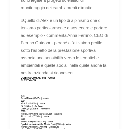
sono legate a progetti scientifici di
monitoraggio dei cambiamenti climatici.
«Quello di Alex è un tipo di alpinismo che ci
teniamo particolarmente a sostenere e portare
ad esempio - commenta Anna Ferrino, CEO di
Ferrino Outdoor - perché all'altissimo profilo
sotto l'aspetto della prestazione sportiva
associa una sensibilità verso le tematiche
ambientali e quelle sociali nella quale anche la
nostra azienda si riconosce».
CURRICULUM ALPINISTICO DI
ALEX TXIKON
2003
Broad Peak (8.047 m) – vetta
2004
Makalu (8.463 m) - vetta
K2 (8.611 m) -
tentativo
Cho Oyu (8.201 m) - tentativo
2005
Makalu (8.463 m)- parete Ovest - tentativo
Picco Lenin (7.134 m) - vetta
2006
Shisha Pangma (8.027 m) - vetta
Spedizione in Antartide: Monte Scott (880 m) - vetta;
Monte Shakleton (1.465 m) - via nuova;