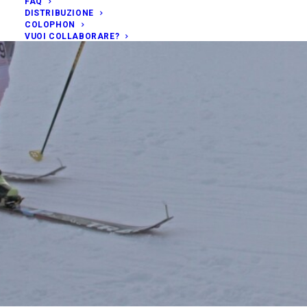
FAQ
DISTRIBUZIONE
COLOPHON
VUOI COLLABORARE?