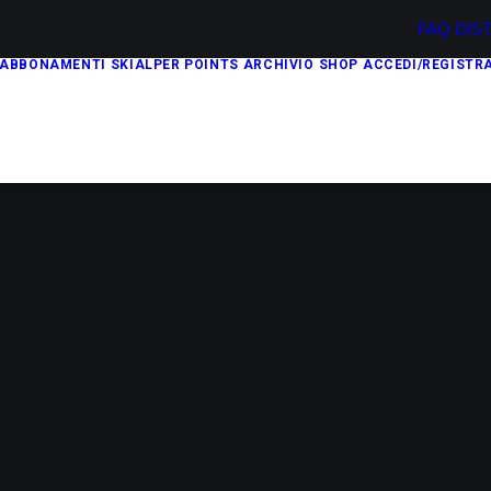
FAQ
DIS
ABBONAMENTI
SKIALPER POINTS
ARCHIVIO
SHOP
ACCEDI/REGISTRA