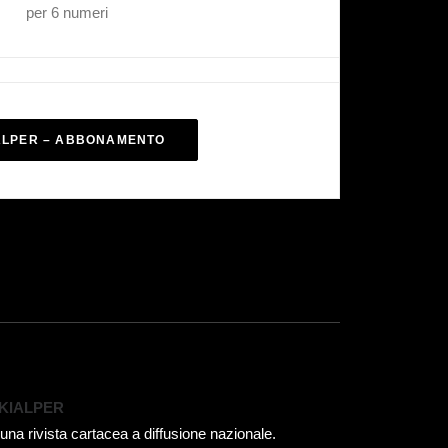
per 6 numeri
ALPER – ABBONAMENTO
KIALPER
 una rivista cartacea a diffusione nazionale.