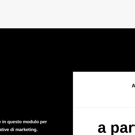
A
te in questo modulo per
a par
ative di marketing.