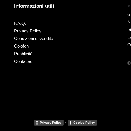
Informazioni utili
S
è
N
F.A.Q.
t
Privacy Policy
L
Condizioni di vendita
O
Colofon
Pubblicità
Contattaci
©
-
Privacy Policy
Cookie Policy