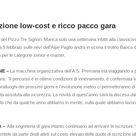
izione low-cost e ricco pacco gara
ca del Pizzo Tre Signori. Manca solo una settimana infatti alla classic
9 febbraio sulle nevi dell’Alpe Paglio andrà in scena il trofeo Banca 
pa per le categorie senior e master.
NE –
La macchina organizzativa dell’A.S. Premana sta viaggiando a pi
a: ‘Il percorso é in ottime condizioni di innevamento, è confermata la
alluoghi dei prossimi giorni e l’evoluzione meteo ci permetteranno di de
orità assoluta alla sicurezza. La novità di quest’anno sarà la discesa 
ivello che da qualche anno abbiamo in mente, sulla quale abbiamo lavor
 –
Alla segreteria di gara intanto continuano ad arrivare le iscrizioni
ntele da parte degli atleti sul costo elevato delle quote di iscrizione 