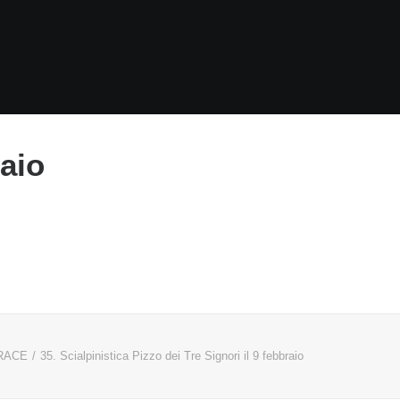
raio
RACE
35. Scialpinistica Pizzo dei Tre Signori il 9 febbraio