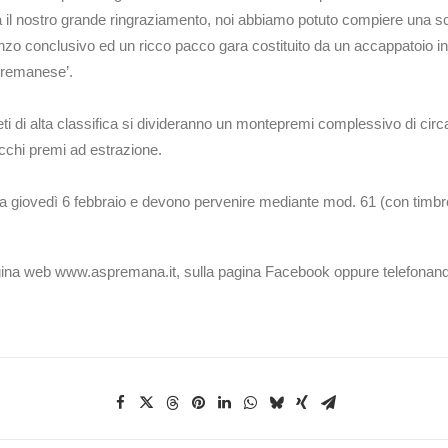
va il nostro grande ringraziamento, noi abbiamo potuto compiere una sc
ranzo conclusivo ed un ricco pacco gara costituito da un accappatoio 
ato premanese’.
leti di alta classifica si divideranno un montepremi complessivo di cir
 ricchi premi ad estrazione.
o a giovedì 6 febbraio e devono pervenire mediante mod. 61 (con timbro 
a pagina web www.aspremana.it, sulla pagina Facebook oppure telefon