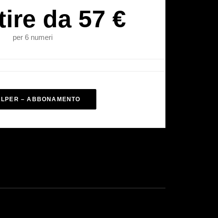
tire da 57 €
per 6 numeri
ALPER – ABBONAMENTO