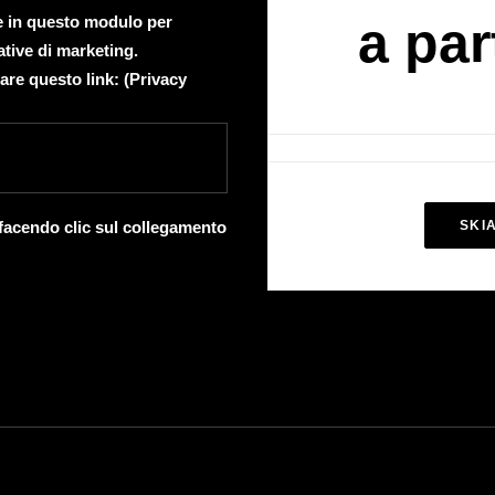
te in questo modulo per
a par
ative di marketing.
are questo link: (
Privacy
 facendo clic sul collegamento
SKI