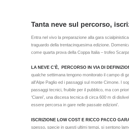
Tanta neve sul percorso, iscr
Entra nel vivo la preparazione alla gara scialpinisti
traguardo della trentacinquesima edizione. Domenica 
come quarta prova della Coppa Italia – trofeo Scar
LA NEVE C’È, PERCORSO IN VIA DI DEFINIZIO
qualche settimana tengono monitorato il campo di gar
all’Alpe Paglio ed i passaggi sul monte Cimone. I sopr
passaggi tecnici, fruibile per il pubblico, ma con pri
‘Ciarei’, una discesa tecnica di circa 600 m di disl
essere percorsa in gare nelle passate edizioni’.
ISCRIZIONE LOW COST E RICCO PACCO GARA
spesso, specie in questi ultimi tempi, si sentono lame