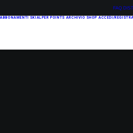
FAQ
DIS
ABBONAMENTI
SKIALPER POINTS
ARCHIVIO
SHOP
ACCEDI/REGISTRA