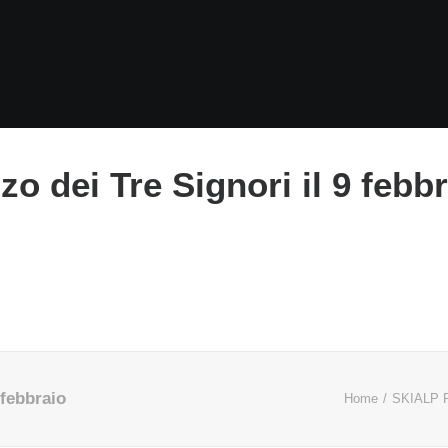
zzo dei Tre Signori il 9 febb
 febbraio
Home
SKIALP 