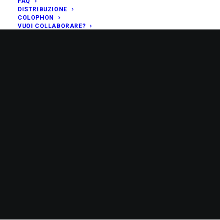
FAQ
DISTRIBUZIONE
COLOPHON
VUOI COLLABORARE?