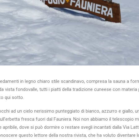
rredamenti in legno chiaro stile scandinavo, compresa la sauna a form
da vista fondovalle, tutti i piatti della tradizione cuneese con materi
o qui sotto.
 occhi ad un cielo nerissimo punteggiato di bianco, azzurro e giallo, 
 sull’erbetta fresca fuori dal Fauniera. Noi non abbiamo il telescopio
 apribile, dove si può dormire o restare svegli incantati dalla Via Lat
noscere questo lettore della nostra rivista, che ha voluto diventare 