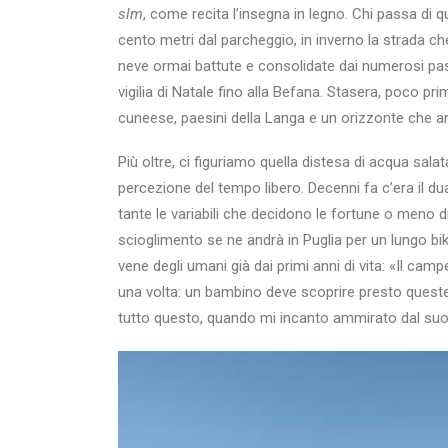
slm
, come recita l’insegna in legno. Chi passa di 
cento metri dal parcheggio, in inverno la strada che
neve ormai battute e consolidate dai numerosi passag
vigilia di Natale fino alla Befana. Stasera, poco p
cuneese, paesini della Langa e un orizzonte che ar
Più oltre, ci figuriamo quella distesa di acqua salat
percezione del tempo libero. Decenni fa c’era il 
tante le variabili che decidono le fortune o meno di 
scioglimento se ne andrà in Puglia per un lungo bi
vene degli umani già dai primi anni di vita: «Il cam
una volta: un bambino deve scoprire presto queste 
tutto questo, quando mi incanto ammirato dal suo 