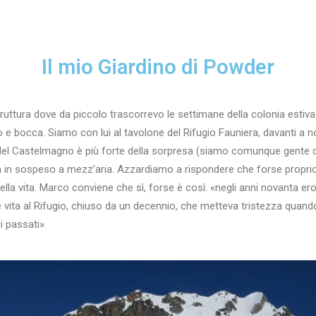
Il mio Giardino di Powder
truttura dove da piccolo trascorrevo le settimane della colonia esti
o e bocca. Siamo con lui al tavolone del Rifugio Fauniera, davanti a no
mo del Castelmagno è più forte della sorpresa (siamo comunque gente
ta in sospeso a mezz’aria. Azzardiamo a rispondere che forse propri
 della vita. Marco conviene che sì, forse è così: «negli anni novanta e
 vita al Rifugio, chiuso da un decennio, che metteva tristezza quand
i passati».