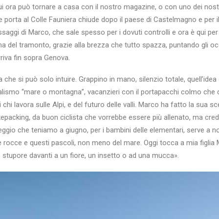
qui ora può tornare a casa con il nostro magazine, o con uno dei nostr
 porta al Colle Fauniera chiude dopo il paese di Castelmagno e per il F
gi di Marco, che sale spesso per i dovuti controlli e ora è qui per i 
rima del tramonto, grazie alla brezza che tutto spazza, puntando gli oc
riva fin sopra Genova.
a che si può solo intuire. Grappino in mano, silenzio totale, quell’idea
dualismo “mare o montagna”, vacanzieri con il portapacchi colmo che
chi lavora sulle Alpi, e del futuro delle valli. Marco ha fatto la sua s
kepacking, da buon ciclista che vorrebbe essere più allenato, ma cred
peggio che teniamo a giugno, per i bambini delle elementari, serve a no
rocce e questi pascoli, non meno del mare. Oggi tocca a mia figlia Ma
stupore davanti a un fiore, un insetto o ad una mucca».