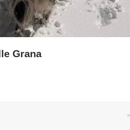
lle Grana
H