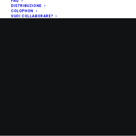
FAQ
DISTRIBUZIONE
COLOPHON
VUOI COLLABORARE?