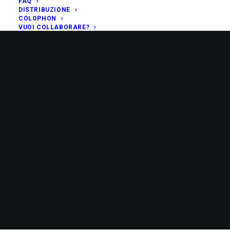
FAQ
DISTRIBUZIONE
COLOPHON
VUOI COLLABORARE?